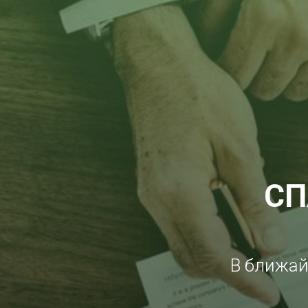
СП
В ближай