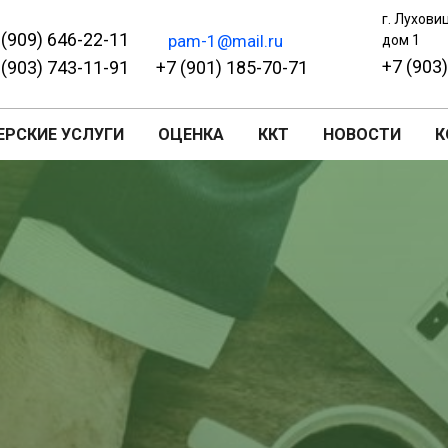
г. Лухови
 (909) 646-22-11
pam-1@mail.ru
дом 1
+7 (903
 (903) 743-11-91
+7 (901) 185-70-71
ЕРСКИЕ УСЛУГИ
ОЦЕНКА
ККТ
НОВОСТИ
К