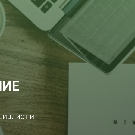
НИЕ
циалист и